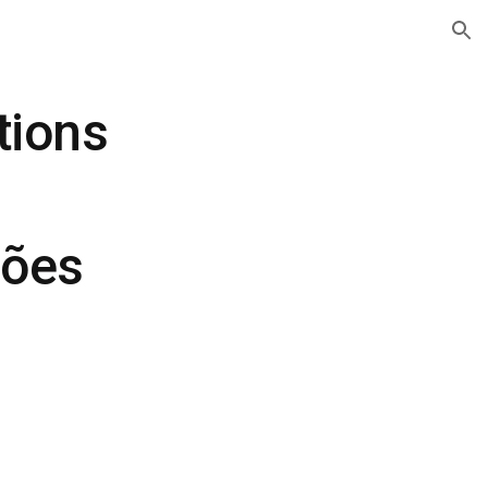
ion
ions
ões