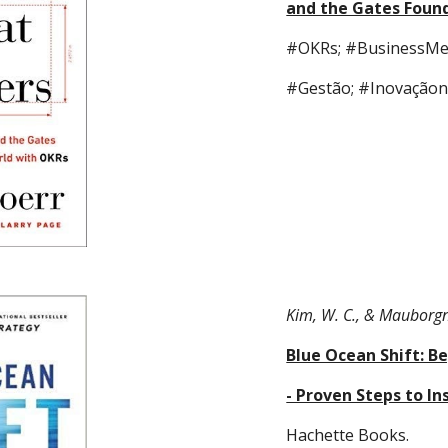
and the Gates Foun
#OKRs; #BusinessMe
#Gestão; #Inovaçãon
Kim, W. C., & Mauborgn
Blue Ocean Shift: 
- Proven Steps to I
Hachette Books. 