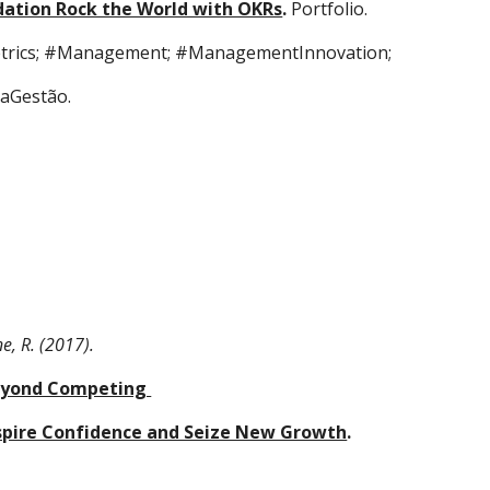
dation Rock the World with OKRs
. 
Portfolio. 
trics; #Management; #ManagementInnovation; 
aGestão.
e, R. (2017).
Beyond Competing 
nspire Confidence and Seize New Growth
.