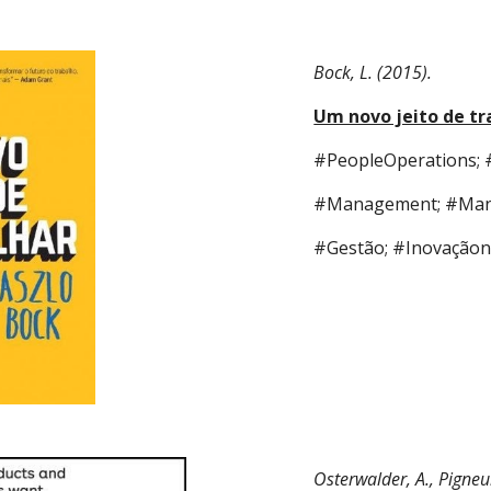
Bock, L. (2015).
Um novo jeito de tr
#PeopleOperations; 
#Management; #Mana
#Gestão; #Inovaçãon
Osterwalder, A., Pigneur