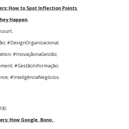
rs: How to Spot Inflection Points 
 They Happen
. 
court. 
ão; #DesignOrganizacional; 
tion; #InovaçãonaGestão; 
ment; #GestãoInformação; 
nce; #InteligênciaNegócios.
18).
rs: How Google, Bono, 