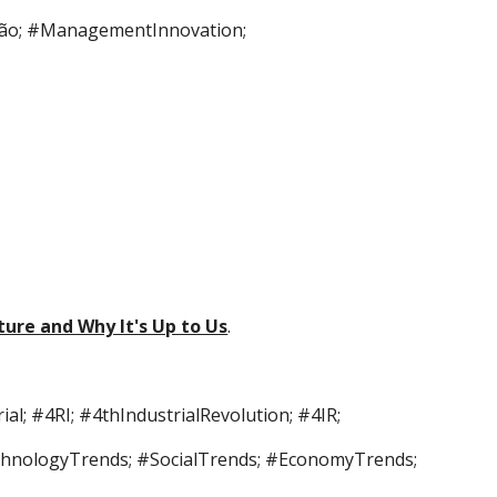
ção; #ManagementInnovation; 
ture and Why It's Up to Us
. 
al; #4RI; #4thIndustrialRevolution; #4IR; 
#FutureTrends; #TechnologyTrends; #SocialTrends; #EconomyTrends; 