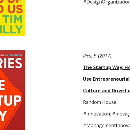
#DesignOrganizacional
Ries, E. (2017).
The Startup Way: 
Use Entrepreneuria
Culture and Drive 
Random House. 
#innovation; #inovaç
#ManagementInnovat