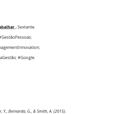
abalhar 
.
 Sextante. 
#GestãoPessoas; 
gementInnovation; 
aGestão; #Google.
, Y., Bernarda, G., & Smith, A. (2015). 