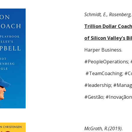
Schmidt, E., Rosenberg, 
Trillion Dollar Coac
of Silicon Valley's B
Harper Business. 
#PeopleOperations;
 #TeamCoaching; #Co
#leadership; #Manag
#Gestão; #Inovaçãon
McGrath, R.(2019).