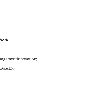
 Work
. 
gementInnovation; 
aGestão.