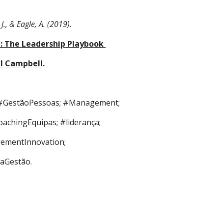
J., & Eagle, A. (2019)
.
h: The Leadership Playbook 
ill Campbell
.
 #GestãoPessoas; #Management; 
achingEquipas; #liderança; 
ementInnovation; 
aGestão.