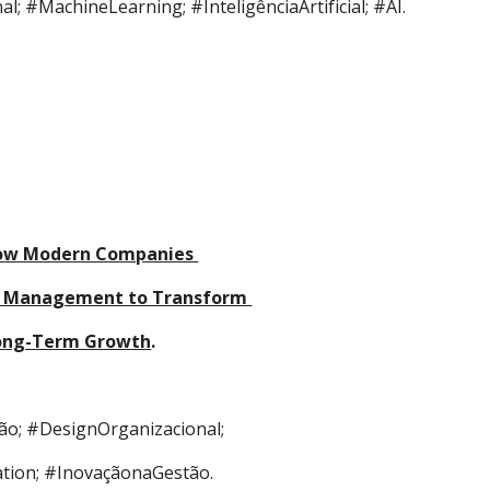
; #MachineLearning; #InteligênciaArtificial; #AI.
How Modern Companies 
l Management to Transform 
Long-Term Growth
.
ão; #DesignOrganizacional; 
ion; #InovaçãonaGestão.