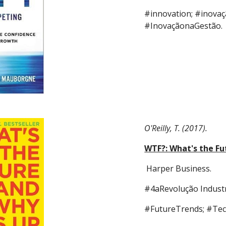
#innovation; #inova
#InovaçãonaGestão.
O'Reilly, T. (2017).
WTF?: What's the Fu
 Harper Business. 
#4aRevolução Industri