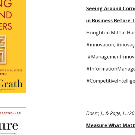
Seeing Around Corne
in Business Before
Houghton Mifflin Har
#innovation; #inovaç
 #ManagementInnova
#InformationManage
#CompetitiveIntellige
Doerr, J., & Page, L. (20
Measure What Matte